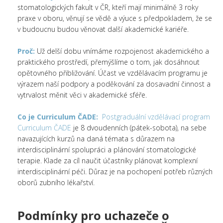
stomatologických fakult v ČR, kteří mají minimálně 3 roky
praxe v oboru, věnují se vědě a výuce s předpokladem, že se
v budoucnu budou věnovat další akademické kariéře.
Proč:
Už delší dobu vnímáme rozpojenost akademického a
praktického prostředí, přemýšlíme o tom, jak dosáhnout
opětovného přibližování. Účast ve vzdělávacím programu je
výrazem naší podpory a poděkování za dosavadní činnost a
vytrvalost měnit věci v akademické sféře.
Co je Curriculum ČADE:
Postgraduální vzdělávací program
Curriculum ČADE
je 8 dvoudenních (pátek-sobota), na sebe
navazujících kurzů na daná témata s důrazem na
interdisciplinární spolupráci a plánování stomatologické
terapie. Klade za cíl naučit účastníky plánovat komplexní
interdisciplinární péči. Důraz je na pochopení potřeb různých
oborů zubního lékařství.
Podmínky pro uchazeče o