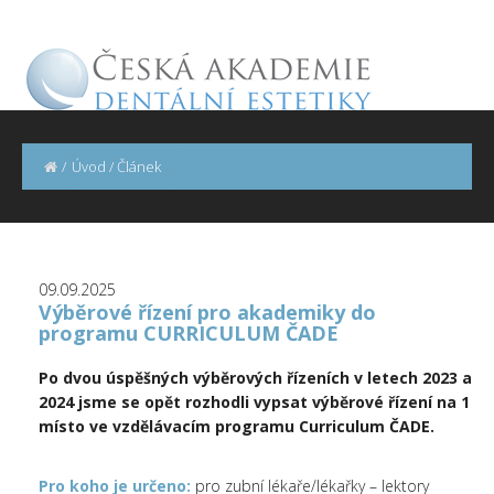
/
Úvod
/
Článek
09.09.2025
Výběrové řízení pro akademiky do
programu CURRICULUM ČADE
Po dvou úspěšných výběrových řízeních v letech 2023 a
2024 jsme se opět rozhodli vypsat výběrové řízení na 1
místo ve vzdělávacím programu Curriculum ČADE.
Pro koho je určeno:
pro zubní lékaře/lékařky – lektory