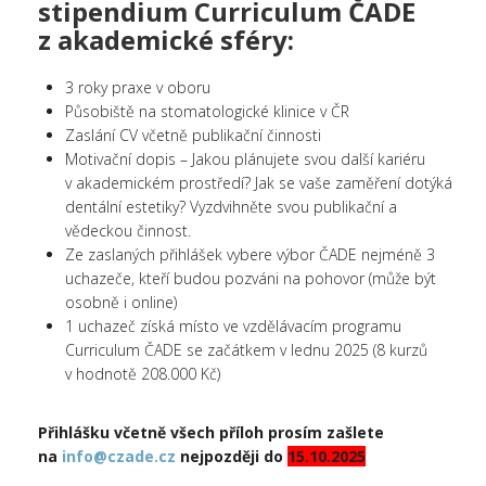
stipendium Curriculum ČADE
z akademické sféry:
3 roky praxe v oboru
Působiště na stomatologické klinice v ČR
Zaslání CV včetně publikační činnosti
Motivační dopis – Jakou plánujete svou další kariéru
v akademickém prostředí? Jak se vaše zaměření dotýká
dentální estetiky? Vyzdvihněte svou publikační a
vědeckou činnost.
Ze zaslaných přihlášek vybere výbor ČADE nejméně 3
uchazeče, kteří budou pozváni na pohovor (může být
osobně i online)
1 uchazeč získá místo ve vzdělávacím programu
Curriculum ČADE se začátkem v lednu 2025 (8 kurzů
v hodnotě 208.000 Kč)
Přihlášku včetně všech příloh prosím zašlete
na
info@czade.cz
nejpozději do
15.10.2025